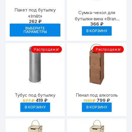
Пакет под бутылку
Сумка-чехол для
«Imilit»
бутылки вина «Brand
262
₽
366
₽
Chef»
Этот
ВЫБЕРИТЕ
В КОРЗИНУ
ПАРАМЕТРЫ
товар
имеет
несколько
Распродажа!
Распродажа!
вариаций.
Опции
можно
выбрать
на
странице
Тубус под бутылку
Пенал под алкоголь
товара.
Первоначальная
Текущая
Первоначальная
Текущая
419
₽
799
₽
577
₽
1131
₽
цена
цена:
цена
цена:
В КОРЗИНУ
В КОРЗИНУ
составляла
419 ₽.
составляла
799 ₽.
577 ₽.
1131 ₽.