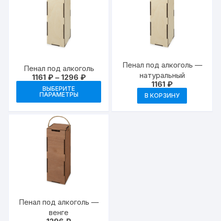
Пенал под алкоголь —
Пенал под алкоголь
натуральный
Диапазон
1161
₽
–
1296
₽
цен:
1161
₽
Этот
ВЫБЕРИТЕ
1161 ₽
ПАРАМЕТРЫ
В КОРЗИНУ
товар
–
1296 ₽
имеет
несколько
вариаций.
Опции
можно
выбрать
на
странице
Пенал под алкоголь —
товара.
венге