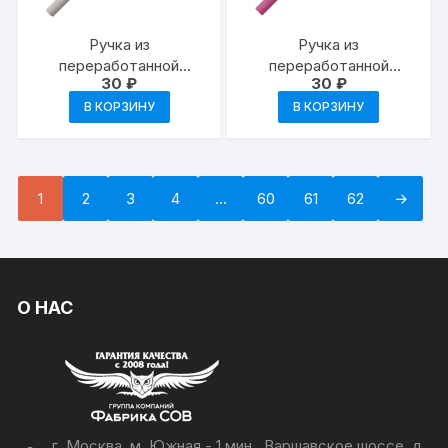
Ручка из
Ручка из
переработанной
переработанной
30
₽
30
₽
бумаги с колпачком
бумаги с колпачком
«Recycled» — светло-
«Recycled» — фуксия
В КОРЗИНУ
В КОРЗИНУ
серый
1
2
3
4
…
60
61
62
→
О НАС
г. Москва, м. Южная - 1 мин., Варшавское шоссе, д.