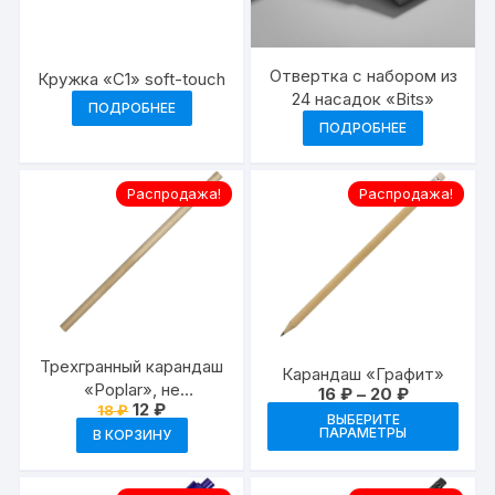
Отвертка с набором из
Кружка «C1» soft-touch
24 насадок «Bits»
ПОДРОБНЕЕ
ПОДРОБНЕЕ
Распродажа!
Распродажа!
Трехгранный карандаш
Карандаш «Графит»
«Poplar», не
Диапазон
16
₽
–
20
₽
Первоначальная
Текущая
цен:
12
₽
18
₽
заточенный
Это
ВЫБЕРИТЕ
цена
цена:
16 ₽
ПАРАМЕТРЫ
В КОРЗИНУ
тов
составляла
12 ₽.
–
18 ₽.
20 ₽
име
неск