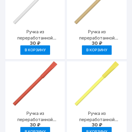
можно
выбрать
на
странице
Ручка из
Ручка из
товара.
переработанной
переработанной
30
₽
30
₽
бумаги с колпачком
бумаги с колпачком
«Recycled» — белый
«Recycled» —
В КОРЗИНУ
В КОРЗИНУ
натуральный
Ручка из
Ручка из
переработанной
переработанной
30
₽
30
₽
бумаги с колпачком
бумаги с колпачком
«Recycled» — красный
«Recycled» — желтый
В КОРЗИНУ
В КОРЗИНУ