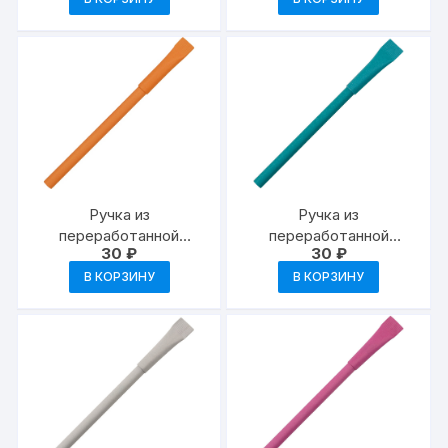
Ручка из
Ручка из
переработанной
переработанной
30
₽
30
₽
бумаги с колпачком
бумаги с колпачком
«Recycled» —
«Recycled» —
В КОРЗИНУ
В КОРЗИНУ
оранжевый
бирюзовый