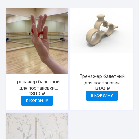
Тренажер балетный
Тренажер балетный
для постановки
для постановки
1300
₽
пальцев (цвет
1300
₽
пальцев
телесный)
В КОРЗИНУ
В КОРЗИНУ