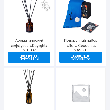
Ароматический
Подарочный набор
диффузор «Daylight»
«Re:y. Cocoon с
2013
₽
2456
₽
пледом, свечой и
Этот
Это
диффузором
ВЫБЕРИТЕ
ВЫБЕРИТЕ
ПАРАМЕТРЫ
ПАРАМЕТРЫ
товар
тов
имеет
име
несколько
неск
вариаций.
вари
Опции
Опц
можно
мож
выбрать
выб
на
на
странице
стр