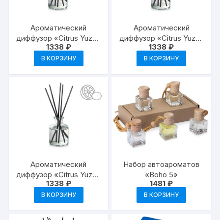
на
странице
Ароматический
Ароматический
товара.
диффузор «Citrus Yuzu»
диффузор «Citrus Yuzu»
1338
₽
1338
₽
— прозрачный
— прозрачный
В КОРЗИНУ
В КОРЗИНУ
Ароматический
Набор автоароматов
диффузор «Citrus Yuzu»
«Boho 5»
1338
₽
1481
₽
— прозрачный
В КОРЗИНУ
В КОРЗИНУ