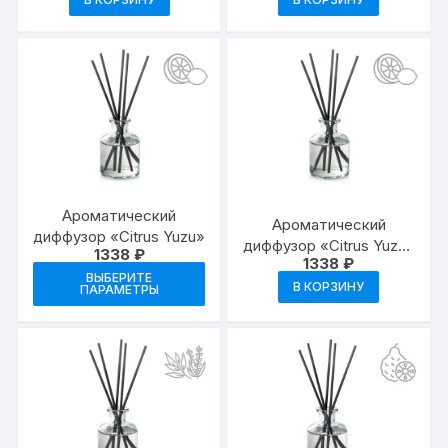
составляла
1009 ₽.
1337 ₽.
Ароматический
Ароматический
диффузор «Citrus Yuzu»
диффузор «Citrus Yuzu»
1338
₽
1338
₽
— прозрачный
Этот
ВЫБЕРИТЕ
В КОРЗИНУ
ПАРАМЕТРЫ
товар
имеет
несколько
вариаций.
Опции
можно
выбрать