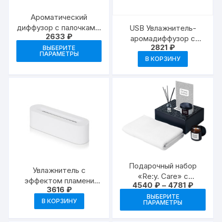
товара.
това
Ароматический
диффузор с палочками,
USB Увлажнитель-
2633
₽
черный перец и амбра,
аромадиффузор с
Этот
2821
₽
нероли, 100 мл
подсветкой «Eve»
ВЫБЕРИТЕ
ПАРАМЕТРЫ
товар
В КОРЗИНУ
имеет
несколько
вариаций.
Опции
можно
выбрать
на
странице
товара.
Подарочный набор
Увлажнитель с
«Re:y. Care» с
эффектом пламени
Диапаз
4540
₽
–
4781
₽
полотенцем, солью
3616
₽
«Flame»
цен:
Это
для ванны и
ВЫБЕРИТЕ
4540 ₽
В КОРЗИНУ
ПАРАМЕТРЫ
тов
–
диффузором
4781 ₽
име