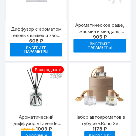
на
на
странице
стр
товара.
това
Ароматическое саше,
Диффузор с ароматом
жасмин и миндаль,
еловых шишек и хвои
905
₽
амбра
608
₽
«Snowood»
Это
ВЫБЕРИТЕ
Этот
ПАРАМЕТРЫ
ВЫБЕРИТЕ
тов
ПАРАМЕТРЫ
товар
име
имеет
неск
несколько
Распродажа!
вари
вариаций.
Опц
Опции
мож
можно
выб
выбрать
на
на
стр
странице
това
Ароматический
Набор автоароматов в
товара.
диффузор «Lavender
тубусе «Boho 3»
Первоначальная
Текущая
1009
₽
1178
₽
1337
₽
field»
цена
цена:
В КОРЗИНУ
В КОРЗИНУ