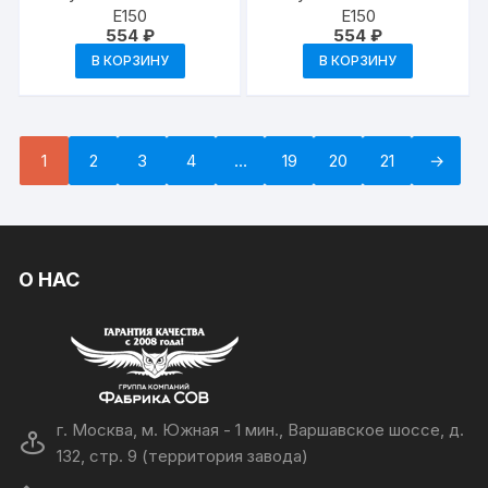
E150
E150
554
₽
554
₽
В КОРЗИНУ
В КОРЗИНУ
1
2
3
4
…
19
20
21
→
О НАС
г. Москва, м. Южная - 1 мин., Варшавское шоссе, д.
132, стр. 9 (территория завода)