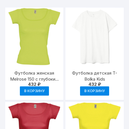
Футболка женская
Футболка детская T-
Melrose 150 с глубоким
Bolka Kids
432
₽
432
₽
вырезом
В КОРЗИНУ
В КОРЗИНУ