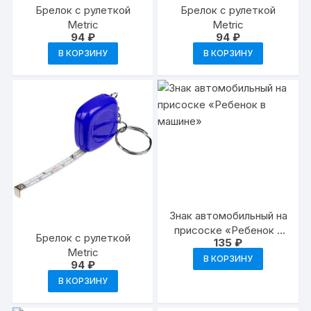
Брелок с рулеткой
Брелок с рулеткой
Metric
Metric
94
₽
94
₽
В КОРЗИНУ
В КОРЗИНУ
Знак автомобильный на
присоске «Ребенок в
Брелок с рулеткой
135
₽
машине»
Metric
В КОРЗИНУ
94
₽
В КОРЗИНУ