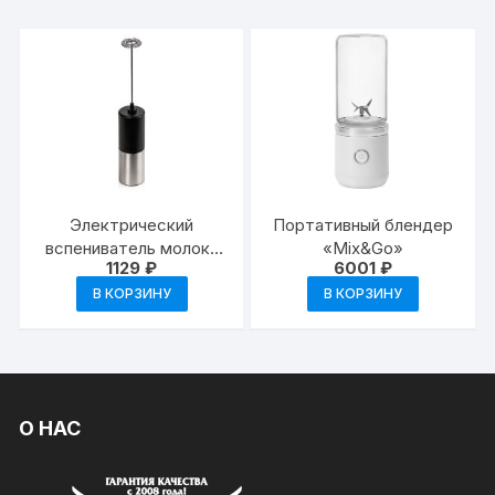
Электрический
Портативный блендер
вспениватель молока
«Mix&Go»
1129
₽
6001
₽
«Cappuch»
В КОРЗИНУ
В КОРЗИНУ
О НАС