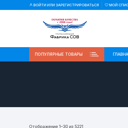
Перейти
ВОЙТИ ИЛИ ЗАРЕГИСТРИРОВАТЬСЯ
МОЙ СПИ
к
содержимому
ПОПУЛЯРНЫЕ ТОВАРЫ
ГЛАВН
Цены:
Отображение 1–30 из 5221