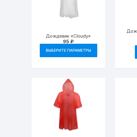
Дож
Дождевик «Cloudy»
95
₽
Этот
ВЫБЕРИТЕ ПАРАМЕТРЫ
товар
имеет
несколько
вариаций.
Опции
можно
выбрать
на
странице
товара.