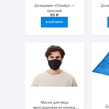
Дождевик «Cloudy» —
Дож
красный
95
₽
В КОРЗИНУ
Маска для лица
Д
многоразовая из хлопка,