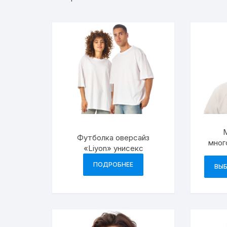
по
возрастанию
М
Футболка оверсайз
мног
«Liyon» унисекс
ПОДРОБНЕЕ
ВЫБ