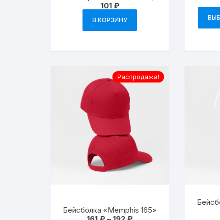
101
₽
анатомической формы без
шва
ВЫБ
В КОРЗИНУ
Распродажа!
Бейсб
Бейсболка «Memphis 165»
Диапазон
161
₽
–
192
₽