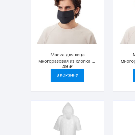
Маска для лица
М
многоразовая из хлопка —
много
49
₽
черный
В КОРЗИНУ