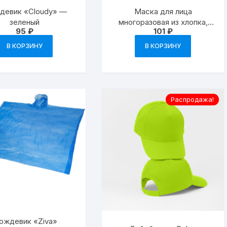
девик «Cloudy» —
Маска для лица
Стаканы
зеленый
многоразовая из хлопка,
95
₽
101
₽
анатомической формы
Столовые тарелки
В КОРЗИНУ
В КОРЗИНУ
Термокружки с лого
Термосы для еды
Распродажа!
Термосы с логотипо
Чайные наборы
ождевик «Ziva»