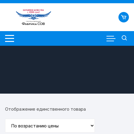
Перейти
к
содержимому
Отображение единственного товара